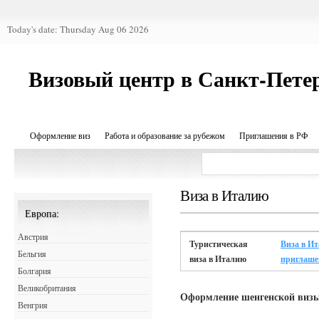
Today's date: Thursday Aug 06 2026
Визовый центр в Санкт-Пете
Оформление виз
Работа и образование за рубежом
Приглашения в РФ
Виза в Италию
Европа:
Австрия
Туристическая
Виза в И
Бельгия
виза в Италию
приглаш
Болгария
Великобритания
Оформление шенгенской виз
Венгрия