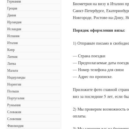
Германия
Биометрия на визу в Италию пр
Греция
Санкт-Петербурге, Екатеринбу
Дания
Новгороде, Ростове-на-Дону, Н
Ирландия
Исландия
Порядок оформления визы:
Испания
1) Отправьте письмо в свободн
Италия
Кипр
— Страна поездки
Латвия
— Предполагаемые даты поезд
Литва
— Номер телефона для связи
Мальта
— Адрес по прописке.
Нидерланды
Норвегия
Приложите фото главной стран
Польша
виз за последние 5 лет, если бы
Португалия
Румыния
2) Мы проверим возможность о
Словакия
оплаты.
Словения
Финляндия
3) Мы запишем вас на биометр