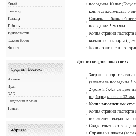
последние 10 лет (Госусл
Китай
копия свидетельства о 
Сингапур
Справка из банка об оста
Таиланд
последние 3 месяца.
Тайвань
Копия страниц паспорта 
Туркменистан
выданные паспорта (даже 
Южная Корея
Копии заполненных стра
Япония
Для несовершеннолетних:
Средний Восток:
Загран паспорт оригинал
Израиль
(визами за последние 3 
Иран
2 фото 3,5х4,5 см цветн
ОАЭ
подбородка около 32 мм.
Саудовская Аравия
Копия заполненных стра
Турция
Копия страниц паспорта 
положение,
в
ыданные пас
Св
идетельст
в
о о рождени
Африка:
Спра
в
ка из школы (если е