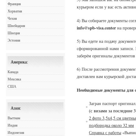
Франция
курьером если у вас есть актив
Хорватия
Чехия
4) Вы собираете документы сог
Швейцария
info@spb-visa.center
на провер
Швеция
Эстония
5) Вы едете на подачу документ
сформированной нами записи. Е
заберём оригиналы документов
Америка:
6) После рассмотрения документ
Канада
доставлен вам курьерской доста
Мексика
США
Необходимые документы для 
Загран паспорт оригинал
Азия:
(с
в
изами за последние 3
2 фото 3,5х4,5 см цветн
Вьетнам
подбородка около 32 мм
Индия
Справка с работы
«Выписк
Индонезия